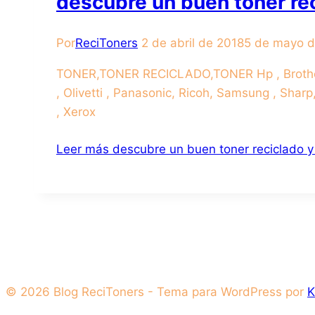
descubre un buen toner rec
Por
ReciToners
2 de abril de 2018
5 de mayo 
TONER,TONER RECICLADO,TONER Hp , Brother,Ca
, Olivetti , Panasonic, Ricoh, Samsung , Sharp
, Xerox
Leer más
descubre un buen toner reciclado y
© 2026 Blog ReciToners - Tema para WordPress por
K