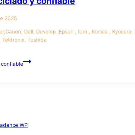
iclado y confiable
de 2025
non, Dell, Develop ,Epson , Ibm , Konica , Kyocera, L
, Tektronix, Toshiba
 confiable
adence WP