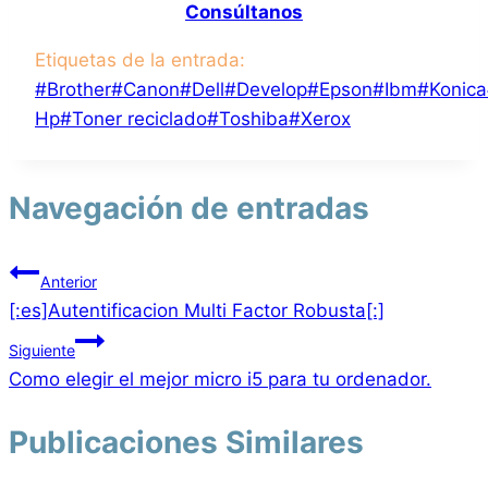
Consúltanos
Etiquetas de la entrada:
#
Brother
#
Canon
#
Dell
#
Develop
#
Epson
#
Ibm
#
Konica
Hp
#
Toner reciclado
#
Toshiba
#
Xerox
Navegación de entradas
Anterior
[:es]Autentificacion Multi Factor Robusta[:]
Siguiente
Como elegir el mejor micro i5 para tu ordenador.
Publicaciones Similares