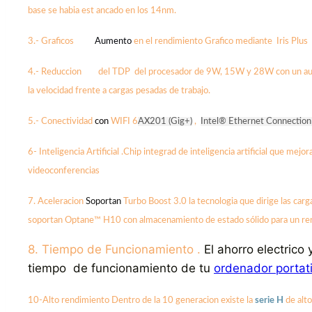
base se habia est ancado en los 14nm.
3.- Graficos
Au
mento
en el rendimiento Grafico mediante Iris Plus
4.- Reduccion
del TDP del procesador de 9W, 15W y 28W con un aume
la velocidad frente a cargas pesadas de trabajo.
5.- Conectividad
con
WIFI 6
AX201 (Gig+)
,
Intel® Ethernet Connection
6- Inteligencia Artificia
l .Chip integrad de inteligencia artificial que mejo
videoconferencias
7. Aceleracion
Soporta
n
Turbo Boost 3.0 la tecnologia que dirige las car
soportan Optane™ H10 con almacenamiento de estado sólido para un ren
8. Tiempo de Funcionamiento .
El ahorro electrico
tiempo de funcionamiento de tu
ordenador portati
10-Alto rendimiento
Dentro de la 10 generacion existe la
serie H
de alt