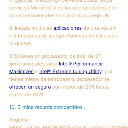
7. Ejecutar «msconfig» Servicios oculta todos
servicios Microsoft y de los que quedan que no
sean deseados des seleccionalos luego OK.
8. Instala multiples
aplicaciones
de una vez sin
ir a buscarlas ve a https://ninite.com/ click las k
te gusten.
9.Si tienes un procesador de intel de 9ª
generacion descarga
Intel® Performance
Maximizer
o I
ntel®
Extreme tuning Utility,
y si
tienes miedo de estropear tu procesador te
ofrecen un seguro
por menos de 20€ hasta
marzo de 2021.
10. Elimina recuros compartidos .
Registro
HKEY_LOCAL_MACHINE\System\CurrentControlSet